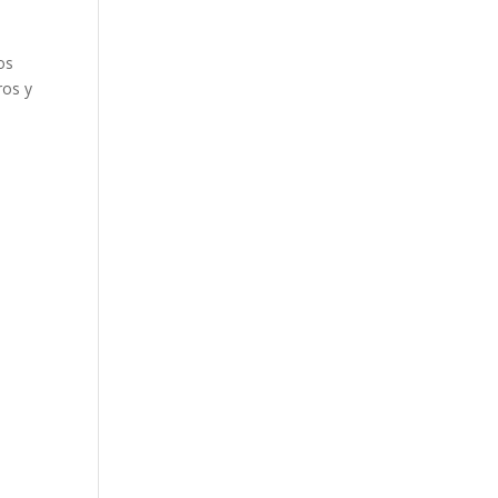
os
ros y