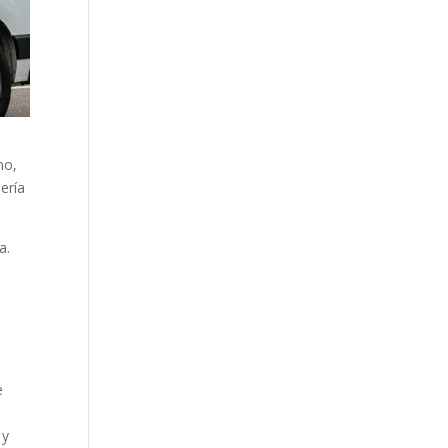
no,
ería
a.
e
 y