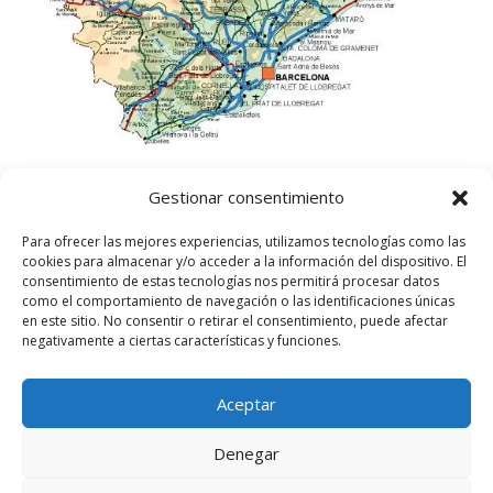
Gestionar consentimiento
Para ofrecer las mejores experiencias, utilizamos tecnologías como las
cookies para almacenar y/o acceder a la información del dispositivo. El
consentimiento de estas tecnologías nos permitirá procesar datos
como el comportamiento de navegación o las identificaciones únicas
en este sitio. No consentir o retirar el consentimiento, puede afectar
negativamente a ciertas características y funciones.
Aceptar
©
2025
Lampista Barcelona. Todos los derechos
reservados.
Denegar
Aviso Legal
|
Política de privacidad
|
Política de
Cookies UE