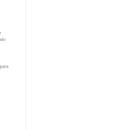
a
ado
 para
,