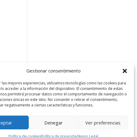
Gestionar consentimiento
r las mejores experiencias, utilizamos tecnologías como las cookies para
/o acceder a la información del dispositivo. El consentimiento de estas
 nos permitirá procesar datos como el comportamiento de navegación o
caciones únicas en este sitio. No consentir o retirar el consentimiento,
sta Barcelona. Todos los derechos reservados.
r negativamente a ciertas características y funciones.
l
|
Política de privacidad
|
Política de Cookies UE
ceptar
Denegar
Ver preferencias
Política de cookies
Política de privacidad
Aviso Legal