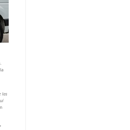
.
la
 las
uí
ón
-