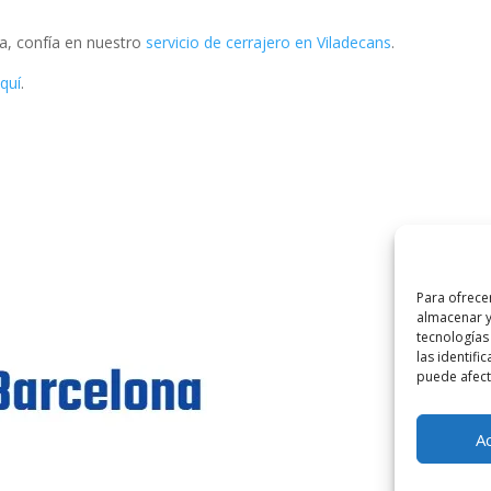
a, confía en nuestro
servicio de cerrajero en Viladecans
.
quí
.
Para ofrece
almacenar y
tecnologías
las identifi
©
2025
Lampi
puede afecta
Aviso Lega
A